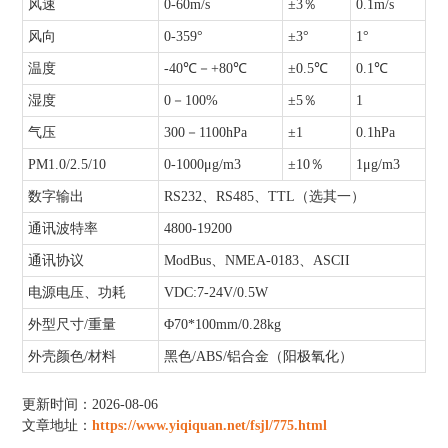
风速
0-60m/s
±3％
0.1m/s
风向
0-359°
±3°
1°
温度
-40℃－+80℃
±0.5℃
0.1℃
湿度
0－100%
±5％
1
气压
300－1100hPa
±1
0.1hPa
PM1.0/2.5/10
0-1000μg/m3
±10％
1μg/m3
数字输出
RS232、RS485、TTL（选其一）
通讯波特率
4800-19200
通讯协议
ModBus、NMEA-0183、ASCII
电源电压、功耗
VDC:7-24V/0.5W
外型尺寸/重量
Φ70*100mm/0.28kg
外壳颜色/材料
黑色/ABS/铝合金（阳极氧化）
更新时间：2026-08-06
文章地址：
https://www.yiqiquan.net/fsjl/775.html