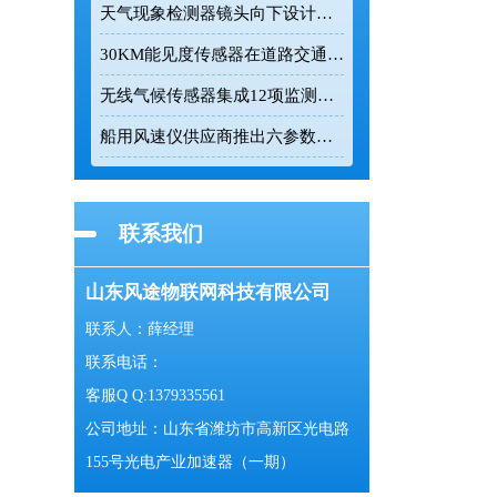
天气现象检测器镜头向下设计有效降低杂光干扰
30KM能见度传感器在道路交通与气象监测中的应用
无线气候传感器集成12项监测参数实现24小时连续在线监测
船用风速仪供应商推出六参数一体式气象监测设备
联系我们
山东风途物联网科技有限公司
联系人：薛经理
联系电话：
客服Q Q:1379335561
公司地址：山东省潍坊市高新区光电路
155号光电产业加速器（一期）