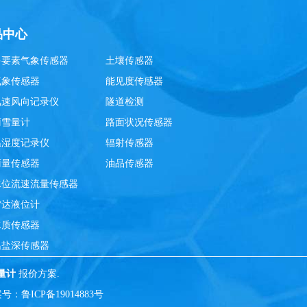
品中心
多要素气象传感器
土壤传感器
气象传感器
能见度传感器
风速风向记录仪
隧道检测
雨雪量计
路面状况传感器
温湿度记录仪
辐射传感器
雨量传感器
油品传感器
水位流速流量传感器
雷达液位计
水质传感器
温盐深传感器
量计
报价方案.
案号：
鲁ICP备19014883号