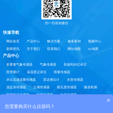
扫一扫添加微信
快速导航
网站首页
产品中心
解决方案
服务案例
视频中心
新闻资讯
关于我们
联系我们
网站地图
txt地图
产品中心
多要素气象传感器
气象传感器
风速风向记录仪
雨雪量计
温湿度记录仪
雨量传感器
水位流速流量传感器
雷达液位计
水质传感器
温盐深传感器
土壤传感器
能见度传感器
隧道检测
路面状况传感器
辐射传感器
油品传感器
×
山东风途物联网科技有限公司提供
多要素气象传感器
气象传感器
风速风向记录
您需要购买什么仪器吗？
仪
雨雪量计
报价方案.