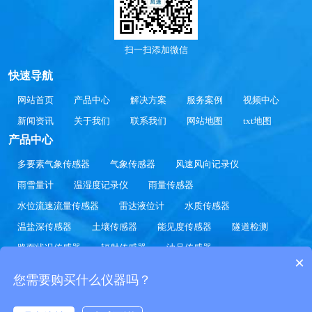
扫一扫添加微信
快速导航
网站首页
产品中心
解决方案
服务案例
视频中心
新闻资讯
关于我们
联系我们
网站地图
txt地图
产品中心
多要素气象传感器
气象传感器
风速风向记录仪
雨雪量计
温湿度记录仪
雨量传感器
水位流速流量传感器
雷达液位计
水质传感器
温盐深传感器
土壤传感器
能见度传感器
隧道检测
路面状况传感器
辐射传感器
油品传感器
×
山东风途物联网科技有限公司提供
多要素气象传感器
气象传感器
风速风向记录
您需要购买什么仪器吗？
仪
雨雪量计
报价方案.
Copyright 2020-2030 山东风途物联网科技有限公司 版权所有
鲁公网安备