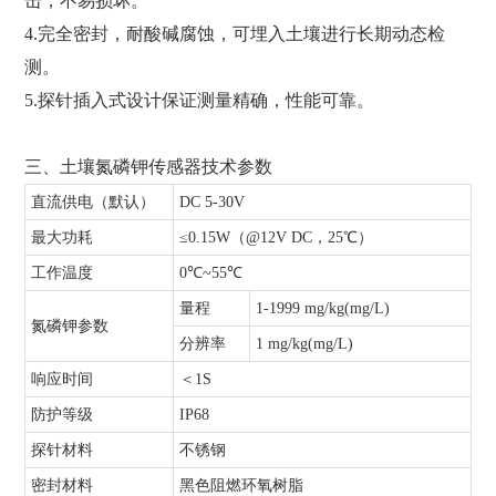
击，不易损坏。
4.完全密封，耐酸碱腐蚀，可埋入土壤进行长期动态检
测。
5.探针插入式设计保证测量精确，性能可靠。
三、土壤氮磷钾传感器技术参数
直流供电（默认）
DC 5-30V
最大功耗
≤0.15W（@12V DC，25℃）
工作温度
0℃~55℃
量程
1-1999 mg/kg(mg/L)
氮磷钾参数
分辨率
1 mg/kg(mg/L)
响应时间
＜1S
防护等级
IP68
探针材料
不锈钢
密封材料
黑色阻燃环氧树脂