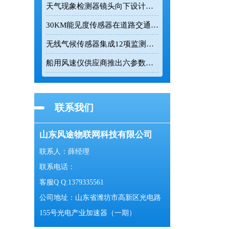
天气现象检测器镜头向下设计有效降低杂光干扰
30KM能见度传感器在道路交通与气象监测中的应用
无线气候传感器集成12项监测参数实现24小时连续在线监测
船用风速仪供应商推出六参数一体式气象监测设备
联系我们
山东风途物联网科技有限公司
联系人：薛经理
联系电话：
客服Q Q:1379335561
公司地址：山东省潍坊市高新区光电路
155号光电产业加速器（一期）