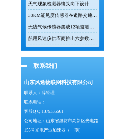
天气现象检测器镜头向下设计有效降低杂光干扰
30KM能见度传感器在道路交通与气象监测中的应用
无线气候传感器集成12项监测参数实现24小时连续在线监测
船用风速仪供应商推出六参数一体式气象监测设备
联系我们
山东风途物联网科技有限公司
联系人：薛经理
联系电话：
客服Q Q:1379335561
公司地址：山东省潍坊市高新区光电路
155号光电产业加速器（一期）