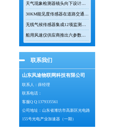
天气现象检测器镜头向下设计有效降低杂光干扰
30KM能见度传感器在道路交通与气象监测中的应用
无线气候传感器集成12项监测参数实现24小时连续在线监测
船用风速仪供应商推出六参数一体式气象监测设备
联系我们
山东风途物联网科技有限公司
联系人：薛经理
联系电话：
客服Q Q:1379335561
公司地址：山东省潍坊市高新区光电路
155号光电产业加速器（一期）