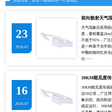
当前位置：
首页
>>
新闻资讯
>>
行业动态
前向散射天气
天气现象仪采用前
23
度，量程覆盖2k
不低于95%，广
是一种基于光学前
2026-07
中颗粒物对红外光
出······
30KM能见度
16
30KM能见度传
达30公里，广泛
象识别、低功耗设
2026-07
稳定运行。 30