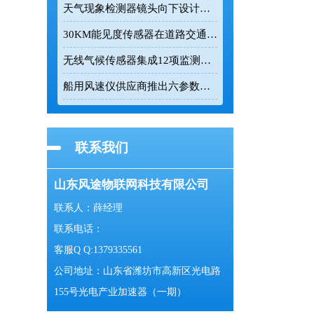
天气现象检测器镜头向下设计有效降低杂光干扰
30KM能见度传感器在道路交通与气象监测中的应用
无线气候传感器集成12项监测参数实现24小时连续在线监测
船用风速仪供应商推出六参数一体式气象监测设备
联系我们
山东风途物联网科技有限公司
联系人：薛经理
联系电话：
客服Q Q:1379335561
公司地址：山东省潍坊市高新区光电路
155号光电产业加速器（一期）