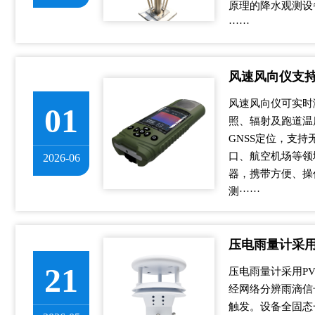
原理的降水观测设
······
风速风向仪支持
风速风向仪可实时
01
照、辐射及跑道温
GNSS定位，支
口、航空机场等领
2026-06
器，携带方便、操
测······
压电雨量计采用
21
压电雨量计采用P
经网络分辨雨滴信
触发。设备全固态