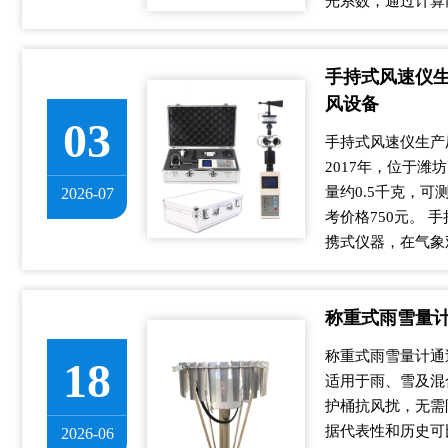
光系数，通过计算散
手持式风速仪生
风设备
03
手持式风速仪生产
2017年，位于潍
量约0.5千克，
2026-07
考价格750元。
携式仪器，在气象观
称重式雨雪量
称重式雨雪量计通
18
适用于雨、雪及混
护桶抗风扰，无需
据代表性和历史可
2026-06