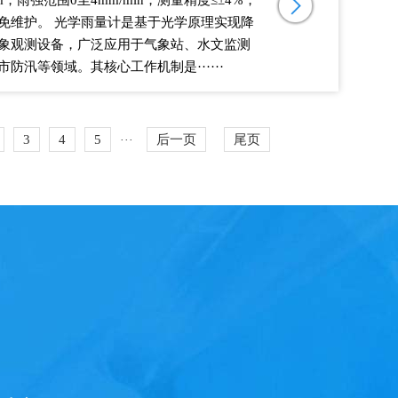
m，雨强范围0至4mm/min，测量精度≤±4%，
免维护。 光学雨量计是基于光学原理实现降
象观测设备，广泛应用于气象站、水文监测
防汛等领域。其核心工作机制是······
3
4
5
后一页
尾页
···